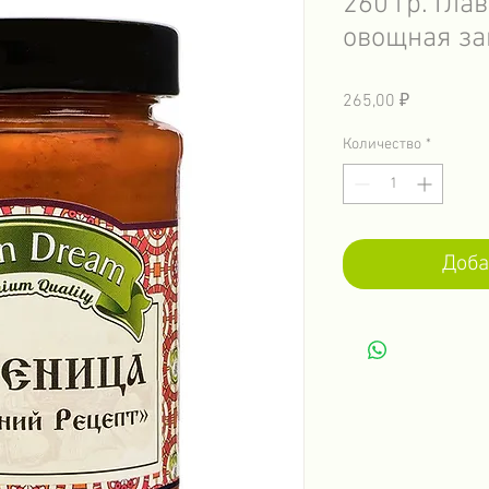
260 гр. Гла
овощная за
Цена
265,00 ₽
Количество
*
Доба