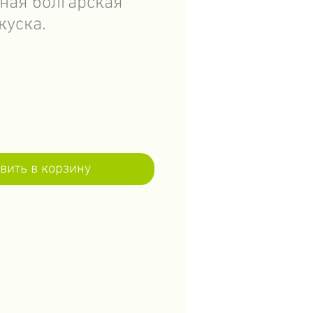
вная болгарская
куска.
вить в корзину