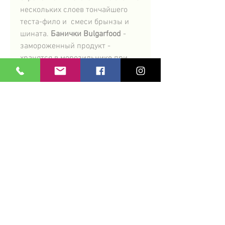
нескольких слоев тончайшего
теста-фило и смеси брынзы и
шината.
Банички Bulgarfood
-
замороженный продукт -
хранятся в морозильнике при
температуре -18, готовятся
25-35
минут
в обычной духовке при
температуре
180℃-200℃
, перед
приготовлением не нуждаются в
разморозке.
Вес, условия храниния и
способ приготовления
Вес нетто 2000 грамм. Вес одного
ролла 30 грамм. Хранить при
температуре
-18° С
. Не
размораживать. Выпекать в духовом
шкафу при температуре
180°- 200° С
,
© 2022 by BulgarFood Ltd.